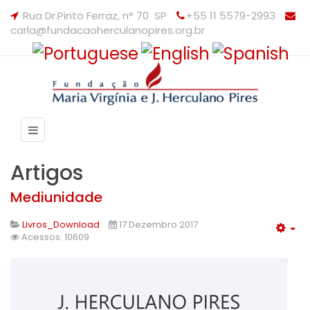
Rua Dr.Pinto Ferraz, n° 70 SP
+55 11 5579-2993
carla@fundacaoherculanopires.org.br
Artigos
Mediunidade
Livros_Download
17 Dezembro 2017
Acessos: 10609