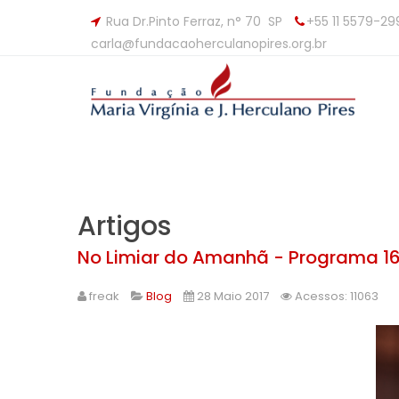
Rua Dr.Pinto Ferraz, n° 70 SP
+55 11 5579-29
carla@fundacaoherculanopires.org.br
Artigos
No Limiar do Amanhã - Programa 1
freak
Blog
28 Maio 2017
Acessos: 11063