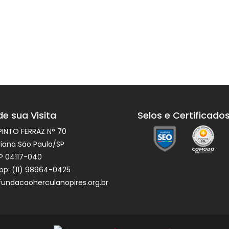
e sua Visita
Selos e Certificado
PINTO FERRAZ N° 70
riana São Paulo/SP
P 04117-040
p: (11) 98964-0425
undacaoherculanopires.org.br