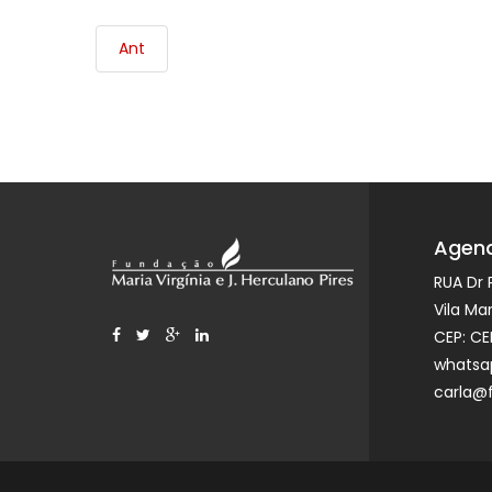
Ant
Agend
RUA Dr 
Vila Ma
CEP: CE
whatsap
carla@f