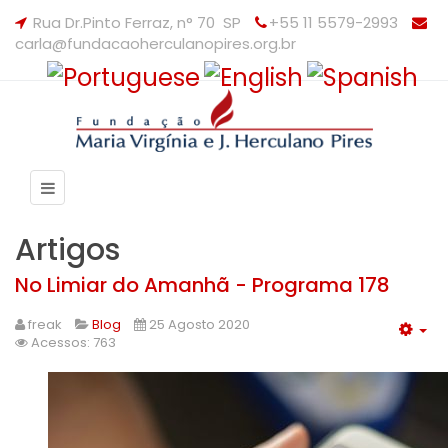
Rua Dr.Pinto Ferraz, n° 70 SP
+55 11 5579-2993
carla@fundacaoherculanopires.org.br
Artigos
No Limiar do Amanhã - Programa 178
freak
Blog
25 Agosto 2020
Acessos: 763