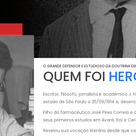
O GRANDE DEFENSOR E ESTUDIOSO DA DOUTRINA ESP
QUEM FOI
HER
Escritor, filósofo, jornalista e acadêmico J
estado de São Paulo a 25/09/1914 e, desen
Filho do farmacêutico José Pires Correia e d
seus primeiros estudos em Avaré, Itaí e Cer
Revelou sua vocação literária desde que co