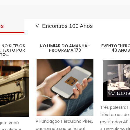
es
Encontros 100 Anos
NO SITE! OS
NO LIMIAR DO AMANHÃ -
EVENTO "HERC
, TEXTO POR
PROGRAMA 173
40 ANOS
TO...
Três palestras
três temas de
A Fundação Herculano Pires,
revisitados 40
gora você
cumprindo sua principal
J. Herculano Pir
 a vida e o