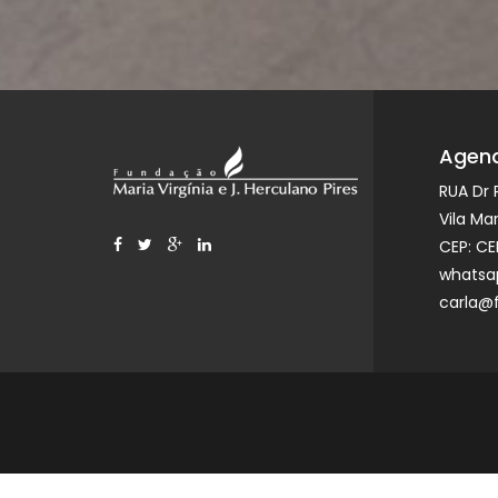
Agend
RUA Dr 
Vila Ma
CEP: CE
whatsap
carla@f