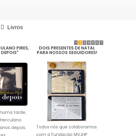
Livros
1
2
3
4
5
6
7
ULANO PIRES,
DOIS PRESENTES DE NATAL
 DEPOIS"
PARA NOSSOS SEGUIDORES!
 numa tarde,
 Herculano
Todos nós que colaboramos
 anos depois.
com a Fundação MVJHP
es...