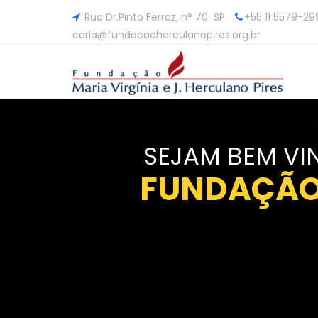
Rua Dr.Pinto Ferraz, n° 70 SP
+55 11 5579-29
carla@fundacaoherculanopires.org.br
SEJAM BEM VI
F
U
N
D
A
Ç
Ã