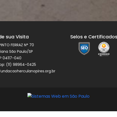
e sua Visita
Selos e Certificado
PINTO FERRAZ N° 70
riana São Paulo/SP
P 04117-040
p: (11) 98964-0425
undacaoherculanopires.org.br