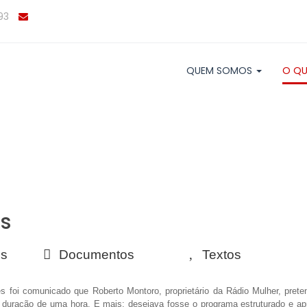
93
QUEM SOMOS
O QU
es
s
Documentos
Textos
es foi comunicado que Roberto Montoro, proprietário da Rádio Mulher, pret
duração de uma hora. E mais: desejava fosse o programa estruturado e apre