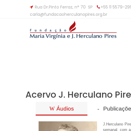
Rua Dr.Pinto Ferraz, n° 70 SP
+55 11 5579-29
carla@fundacaoherculanopires.org.br
Acervo J. Herculano Pir
Áudios
Publicaçõe
J.
Herculano Pir
semanal, com a 