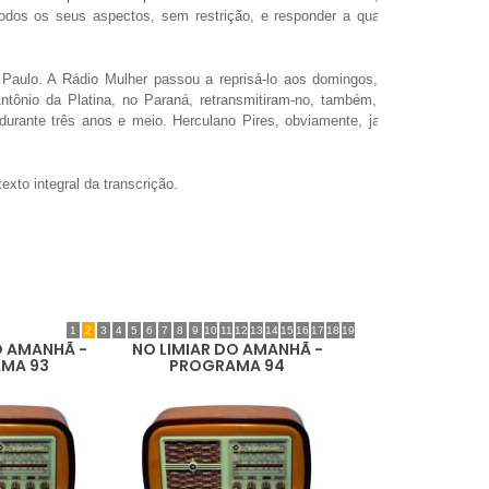
todos os seus aspectos, sem restrição, e responder a qualquer
aulo. A Rádio Mulher passou a reprisá-lo aos domingos, pela
ntônio da Platina, no Paraná, retransmitiram-no, também, com
 durante três anos e meio. Herculano Pires, obviamente, jamais
exto integral da transcrição.
1
2
3
4
5
6
7
8
9
10
11
12
13
14
15
16
17
18
19
O AMANHÃ -
NO LIMIAR DO AMANHÃ -
MA 93
PROGRAMA 94