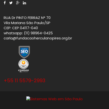
José Carlos Bolonetti
Hélio P. Ribeiro
RUA Dr PINTO FERRAZ N° 70
Milton Silva Calcialori
Ivany Lima
Vila Mariana São Paulo/SP
CEP: CEP 04117-040
Wilson Garcia
Jamil Bizin
whatsapp: (11) 98964-0425
carla@fundacaoherculanopires.org.br
José Messano
Rita Foelker
- Editora de Conteúdo
Tatiana Cury Pires
- CEO
+55 11 5579-2993