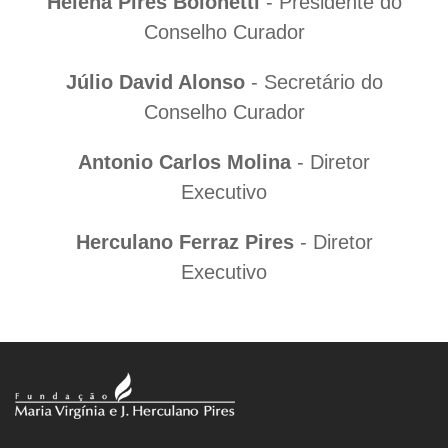
Helena Pires Bolonetti
- Presidente do
Conselho Curador
Júlio David Alonso
- Secretário do
Conselho Curador
Antonio Carlos Molina
- Diretor
Executivo
Herculano Ferraz Pires
- Diretor
Executivo
Fernando José Benesi
Antonio Leite
Fulvia Maria Lucia Ribeiro Molina
Célia da Graça Arribas
Dmitri Cerboncini Fernandes
Heloísa Ferraz Pires