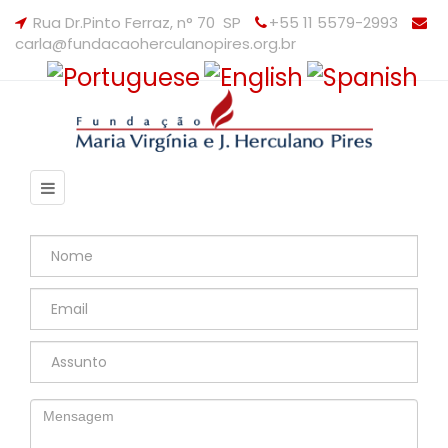
Rua Dr.Pinto Ferraz, n° 70 SP
+55 11 5579-2993
carla@fundacaoherculanopires.org.br