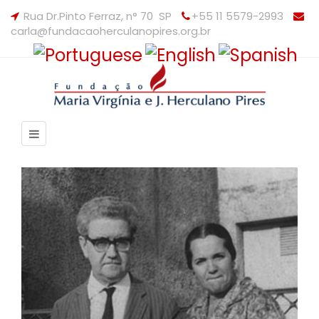
Rua Dr.Pinto Ferraz, n° 70 SP
+55 11 5579-2993
carla@fundacaoherculanopires.org.br