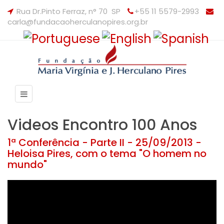
Rua Dr.Pinto Ferraz, n° 70 SP
+55 11 5579-2993
carla@fundacaoherculanopires.org.br
Videos Encontro 100 Anos
1ª Conferência - Parte II - 25/09/2013 -
Heloisa Pires, com o tema "O homem no
mundo"