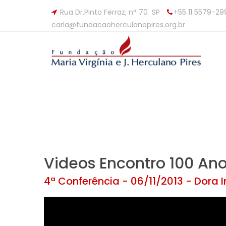
Rua Dr.Pinto Ferraz, n° 70 SP
+55 11 5579-29
carla@fundacaoherculanopires.org.br
Videos Encontro 100 An
4ª Conferência - 06/11/2013 - Dora 