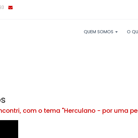
93
QUEM SOMOS
O QU
os
Incontri, com o tema "Herculano - por uma p